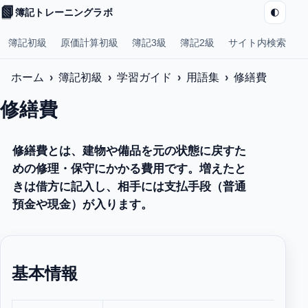
📗
🌓
簿記トレーニングラボ
簿記初級
原価計算初級
簿記3級
簿記2級
サイト内検索
ホーム
簿記初級
学習ガイド
用語集
修繕費
修繕費
修繕費とは、建物や備品を元の状態に戻すた
めの修理・保守にかかる費用です。増えたと
きは借方に記入し、相手には支払手段（普通
預金や現金）が入ります。
基本情報