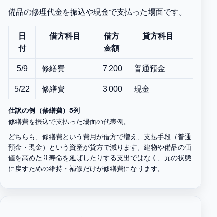
備品の修理代金を振込や現金で支払った場面です。
日
借方科目
借方
貸方科目
貸方
付
金額
金額
5/9
修繕費
7,200
普通預金
7,200
5/22
修繕費
3,000
現金
3,000
仕訳の例（修繕費）5列
修繕費を振込で支払った場面の代表例。
どちらも、修繕費という費用が借方で増え、支払手段（普通
預金・現金）という資産が貸方で減ります。建物や備品の価
値を高めたり寿命を延ばしたりする支出ではなく、元の状態
に戻すための維持・補修だけが修繕費になります。