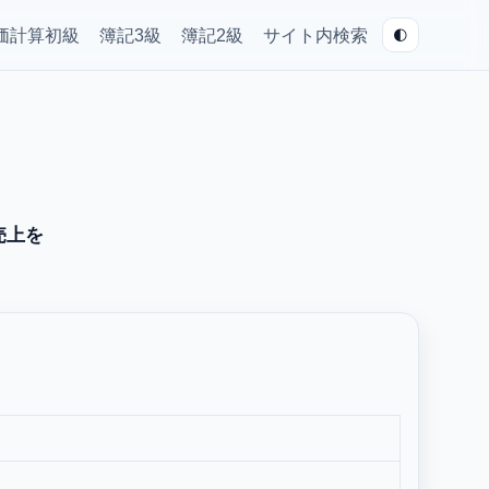
🌓
価計算初級
簿記3級
簿記2級
サイト内検索
売上を