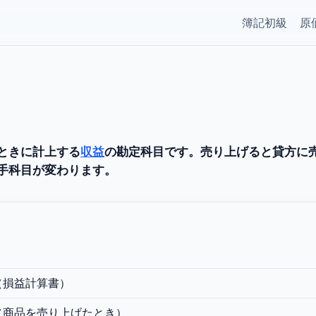
簿記初級
原
ときに計上する
収益
の勘定科目です。売り上げると貸方に
手科目が変わります。
（損益計算書）
（商品を売り上げたとき）