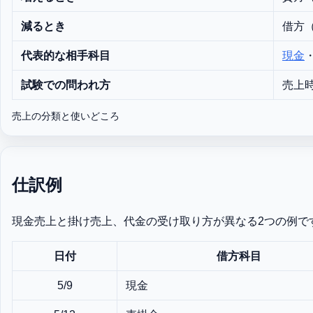
減るとき
借方
代表的な相手科目
現金
試験での問われ方
売上
売上の分類と使いどころ
仕訳例
現金売上と掛け売上、代金の受け取り方が異なる2つの例で
日付
借方科目
5/9
現金