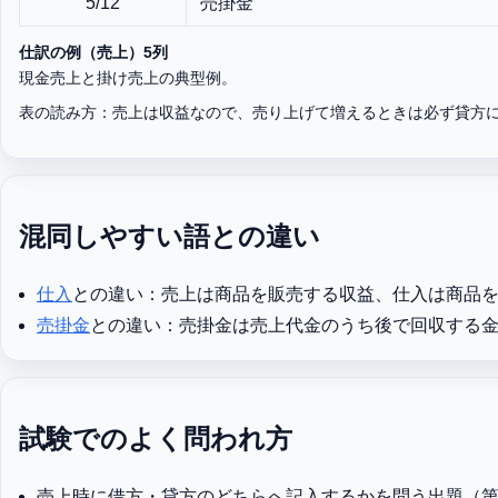
5/12
売掛金
仕訳の例（売上）5列
現金売上と掛け売上の典型例。
表の読み方：売上は収益なので、売り上げて増えるときは必ず貸方
混同しやすい語との違い
仕入
との違い：売上は商品を販売する収益、仕入は商品
売掛金
との違い：売掛金は売上代金のうち後で回収する
試験でのよく問われ方
売上時に借方・貸方のどちらへ記入するかを問う出題（第