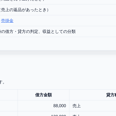
（売上の返品があったとき）
・
売掛金
時の借方・貸方の判定、収益としての分類
す。
借方金額
貸方
88,000
売上