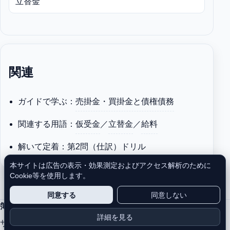
立替金
関連
ガイドで学ぶ：
売掛金・買掛金と債権債務
関連する用語：
仮受金
／
立替金
／
給料
解いて定着：
第2問（仕訳）ドリル
本サイトは広告の表示・効果測定およびアクセス解析のために
Cookie等を使用します。
同意する
同意しない
簿記トレーニングラボ
詳細を見る
サイトについて
プライバシーポリシー
利用規約