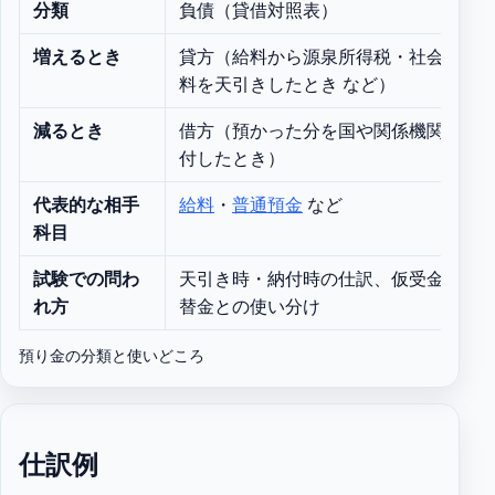
分類
負債（貸借対照表）
増えるとき
貸方（給料から源泉所得税・社会保険
料を天引きしたとき など）
減るとき
借方（預かった分を国や関係機関へ納
付したとき）
代表的な相手
給料
・
普通預金
など
科目
試験での問わ
天引き時・納付時の仕訳、仮受金・立
れ方
替金との使い分け
預り金の分類と使いどころ
仕訳例