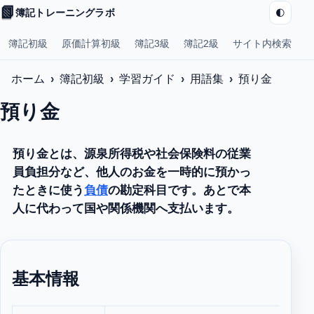
📗
🌓
簿記トレーニングラボ
簿記初級
原価計算初級
簿記3級
簿記2級
サイト内検索
ホーム
簿記初級
学習ガイド
用語集
預り金
預り金
預り金とは、源泉所得税や社会保険料の従業
員負担分など、他人のお金を一時的に預かっ
たときに使う
負債
の勘定科目です。あとで本
人に代わって国や関係機関へ支払います。
基本情報