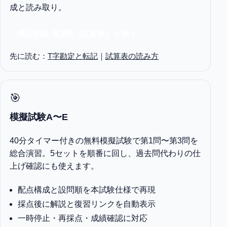
成と読み取り。
簿記初級 第3問（試算表）を解く
先に読む：
T字勘定と転記
｜
試算表の読み方
🎯
模擬試験A〜E
40分タイマー付きの無料模擬試験で第1問〜第3問を
総合演習。5セットを順番に回し、過去問代わりの仕
上げ確認にも使えます。
配点構成と設問順を本試験仕様で再現
採点後に解説と復習リンクを自動表示
一時停止・再採点・成績確認に対応