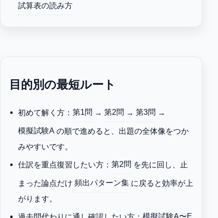
試算表の読み方
目的別の最短ルート
初めて解く方：
第1問
→
第2問
→
第3問
→
模擬試験A
の順で進めると、出題の全体像をつか
みやすいです。
仕訳を重点復習したい方：
第2問
を先に回し、止
まった論点だけ
頻出パターン集
に戻ると効率が上
がります。
過去問代わりに通し確認したい方：
模擬試験A〜E