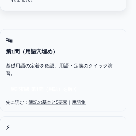
🔤
第1問（用語穴埋め）
基礎用語の定着を確認。用語・定義のクイック演
習。
簿記初級 第1問（用語）を解く
先に読む：
簿記の基本と5要素
｜
用語集
⚡