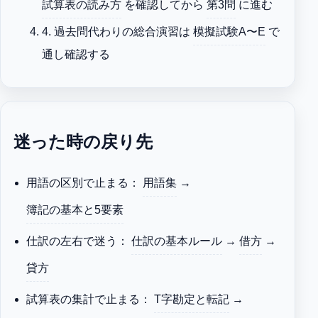
試算表の読み方
を確認してから
第3問
に進む
4. 過去問代わりの総合演習は
模擬試験A〜E
で
通し確認する
迷った時の戻り先
用語の区別で止まる：
用語集
→
簿記の基本と5要素
仕訳の左右で迷う：
仕訳の基本ルール
→
借方
→
貸方
試算表の集計で止まる：
T字勘定と転記
→