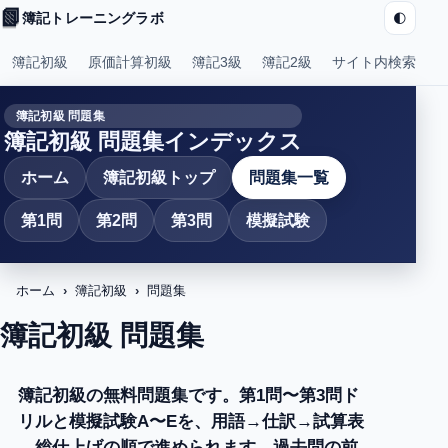
📗
🌓
簿記トレーニングラボ
簿記初級
原価計算初級
簿記3級
簿記2級
サイト内検索
簿記初級 問題集
簿記初級 問題集インデックス
ホーム
簿記初級トップ
問題集一覧
第1問
第2問
第3問
模擬試験
ホーム
簿記初級
問題集
簿記初級 問題集
簿記初級の無料問題集です。第1問〜第3問ド
リルと模擬試験A〜Eを、用語→仕訳→試算表
→総仕上げの順で進められます。過去問の前