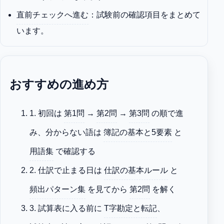
直前チェックへ進む
：試験前の確認項目をまとめて
います。
おすすめの進め方
1. 初回は
第1問
→
第2問
→
第3問
の順で進
み、分からない語は
簿記の基本と5要素
と
用語集
で確認する
2. 仕訳で止まる日は
仕訳の基本ルール
と
頻出パターン集
を見てから
第2問
を解く
3. 試算表に入る前に
T字勘定と転記
、