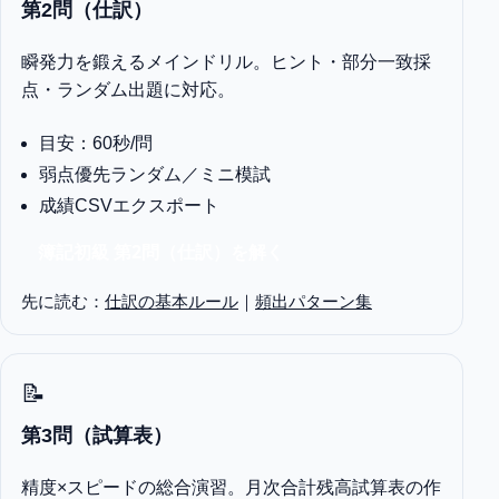
第2問（仕訳）
瞬発力を鍛えるメインドリル。ヒント・部分一致採
点・ランダム出題に対応。
目安：60秒/問
弱点優先ランダム／ミニ模試
成績CSVエクスポート
簿記初級 第2問（仕訳）を解く
先に読む：
仕訳の基本ルール
｜
頻出パターン集
📝
第3問（試算表）
精度×スピードの総合演習。月次合計残高試算表の作