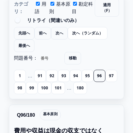
カテゴ
用
基本原
勘定科
適用
（F）
リ：
語
則
目
リトライ（間違いのみ）
先頭へ
前へ
次へ
次へ（ランダム）
最後へ
移動
問題番号：
1
91
92
93
94
95
96
97
…
98
99
100
101
180
…
基本原則
Q96/180
費用や収益は現金の収支ではなく