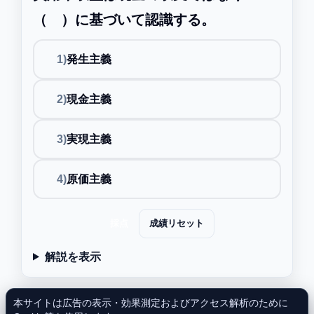
（ ）に基づいて認識する。
1)
発生主義
2)
現金主義
3)
実現主義
4)
原価主義
採点
成績リセット
解説を表示
本サイトは広告の表示・効果測定およびアクセス解析のために