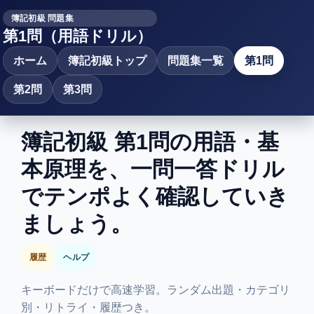
簿記初級 問題集
第1問（用語ドリル）
ホーム
簿記初級トップ
問題集一覧
第1問
第2問
第3問
簿記初級 第1問の用語・基
本原理を、一問一答ドリル
でテンポよく確認していき
ましょう。
履歴
ヘルプ
キーボードだけで高速学習。ランダム出題・カテゴリ
別・リトライ・履歴つき。