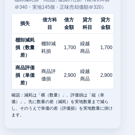
＠340・実地145個・正味売却価額＠320）
借方科
借方
貸方
貸方
損失
目
金額
科目
金額
棚卸減耗
棚卸減
繰越
損（数量
1,700
1,700
耗損
商品
差）
商品評価
商品評
繰越
損（単価
2,900
2,900
価損
商品
差）
確認：減耗は「横（数量）」、評価損は「縦（単
価）」。先に数量の差（減耗）を実地数量まで減ら
し、そのうえで単価の差（評価損）を実地数量に掛け
ます。