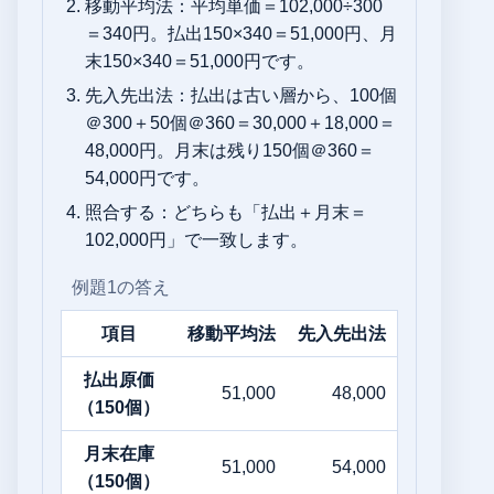
移動平均法：平均単価＝102,000÷300
＝340円。払出150×340＝51,000円、月
末150×340＝51,000円です。
先入先出法：払出は古い層から、100個
＠300＋50個＠360＝30,000＋18,000＝
48,000円。月末は残り150個＠360＝
54,000円です。
照合する：どちらも「払出＋月末＝
102,000円」で一致します。
例題1の答え
項目
移動平均法
先入先出法
払出原価
51,000
48,000
（150個）
月末在庫
51,000
54,000
（150個）