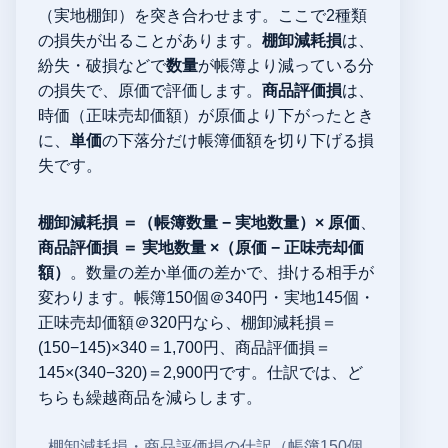
（実地棚卸）を突き合わせます。ここで2種類
の損失が出ることがあります。
棚卸減耗損
は、
紛失・破損などで
数量
が帳簿より減っている分
の損失で、原価で評価します。
商品評価損
は、
時価（正味売却価額）が原価より下がったとき
に、
単価
の下落分だけ帳簿価額を切り下げる損
失です。
棚卸減耗損 ＝（帳簿数量 − 実地数量）× 原価
、
商品評価損 ＝ 実地数量 ×（原価 − 正味売却価
額）
。数量の差か単価の差かで、掛ける相手が
変わります。帳簿150個＠340円・実地145個・
正味売却価額＠320円なら、棚卸減耗損＝
(150−145)×340＝1,700円、商品評価損＝
145×(340−320)＝2,900円です。仕訳では、ど
ちらも繰越商品を減らします。
棚卸減耗損・商品評価損の仕訳（帳簿150個