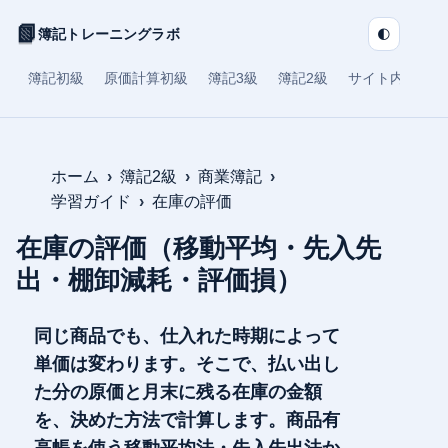
📗
🌓
簿記トレーニングラボ
簿記初級
原価計算初級
簿記3級
簿記2級
サイト内検索
ホーム
簿記2級
商業簿記
学習ガイド
在庫の評価
在庫の評価（移動平均・先入先
出・棚卸減耗・評価損）
同じ商品でも、仕入れた時期によって
単価は変わります。そこで、払い出し
た分の原価と月末に残る在庫の金額
を、決めた方法で計算します。商品有