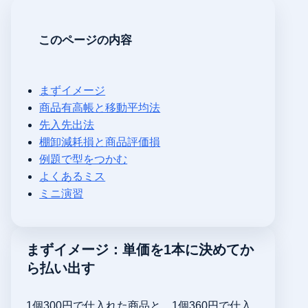
このページの内容
まずイメージ
商品有高帳と移動平均法
先入先出法
棚卸減耗損と商品評価損
例題で型をつかむ
よくあるミス
ミニ演習
まずイメージ：単価を1本に決めてか
ら払い出す
1個300円で仕入れた商品と、1個360円で仕入