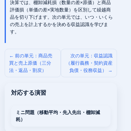
決算では、棚卸減耗損（数量の差×原価）と商品
評価損（単価の差×実地数量）を区別して繰越商
品を切り下げます。次の単元では、いつ・いくら
の売上を計上するかを決める収益認識を学びま
す。
← 前の単元：商品売
次の単元：収益認識
買と売上原価（三分
（履行義務・契約資産
法・返品・割戻）
負債・役務収益） →
対応する演習
ミニ問題（移動平均・先入先出・棚卸減
耗）