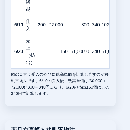
繰
越
仕
6/10
200
72,000
300
340
102,000
入
売
上
6/20
150
51,000
150
340
51,000
（払
出）
図の見方：受入のたびに残高単価を計算し直すのが移
動平均法です。6/10の受入後、残高単価は(30,000＋
72,000)÷300＝340円になり、6/20の払出150個はこの
340円で計算します。
商品有高帳と移動平均法