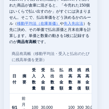
れた商品が倉庫に混ざると、「今売れた150個
はいくらで払い出すのか」がすぐには決まりま
せん。そこで、払出単価をどう決めるかのルー
ル（
移動平均法（在庫単価）
や
先入先出法
）を
先に決め、その単価で払出原価と月末在庫を計
算します。単価と数量の動きを1枚に記録する
のが
商品有高帳
です。
商品有高帳（移動平均法・受入と払出のたび
に残高単価を更新）
受
受
払
払
残
残
残
日
摘
入
入
出
出
高
高
高
付
要
数
金
数
金
数
単
金
量
額
量
額
量
価
額
前
月
6/1
100
30,000
100
300
30,000