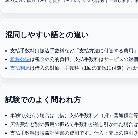
表の見方：借方（左）と貸方（右）の合計金額は必ず一致します。
混同しやすい語との違い
支払手数料は振込手数料など「支払方法に付随する費用
租税公課
は税金や公的負担、支払手数料はサービスの対
支払利息
は借入の対価。手数料（1回の支払に付随）とは
試験でのよく問われ方
単独で支払う場合は（借）支払手数料／（貸）普通預金
広告費など別の費用の振込で手数料が差し引かれた場合
支払手数料は損益計算書の費用です。仕入・売上の値引