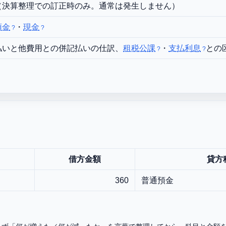
（決算整理での訂正時のみ。通常は発生しません）
預金
・
現金
払いと他費用との併記払いの仕訳、
租税公課
・
支払利息
との
借方金額
貸方
360
普通預金