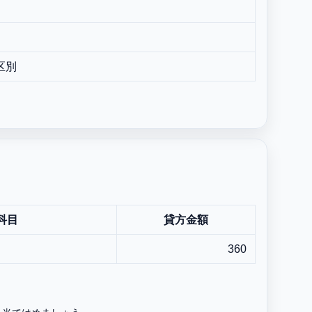
区別
科目
貸方金額
360