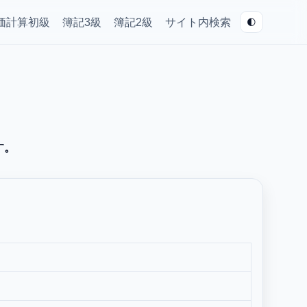
🌓
価計算初級
簿記3級
簿記2級
サイト内検索
す。