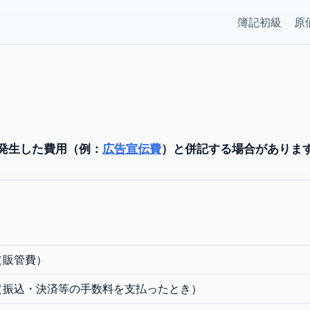
簿記初級
原
発生した費用（例：
広告宣伝費
）と併記する場合がありま
（販管費）
（振込・決済等の手数料を支払ったとき）