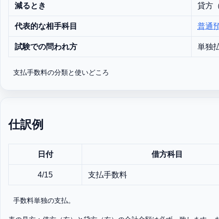
減るとき
貸方
代表的な相手科目
普通
試験での問われ方
単独
支払手数料の分類と使いどころ
仕訳例
日付
借方科目
4/15
支払手数料
手数料単独の支払。