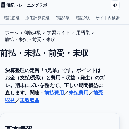
📗
🌓
簿記トレーニングラボ
簿記初級
原価計算初級
簿記3級
簿記2級
サイト内検索
ホーム
簿記3級
学習ガイド
用語集
前払・未払・前受・未収
前払・未払・前受・未収
決算整理の定番「4兄弟」です。ポイントは
お金（支払/受取）
と
費用・収益（発生）
のズ
レ。期末にズレを整えて、正しい期間損益に
直します。関連：
前払費用
／
未払費用
／
前受
収益
／
未収収益