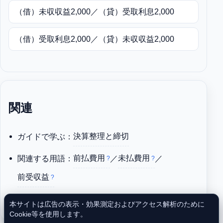
（借）未収収益2,000／（貸）受取利息2,000
（借）受取利息2,000／（貸）未収収益2,000
関連
ガイドで学ぶ：
決算整理と締切
関連する用語：
前払費用
／
未払費用
／
前受収益
解いて定着：
第1問（仕訳）ドリル
本サイトは広告の表示・効果測定およびアクセス解析のために
Cookie等を使用します。