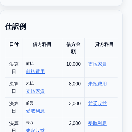
仕訳例
日付
借方科目
借方金
貸方科目
額
前払
決算
10,000
支払家賃
1
日
前払費用
未払
決算
8,000
未払費用
日
支払家賃
前受
決算
3,000
前受収益
日
受取利息
未収
決算
2,000
受取利息
日
未収収益