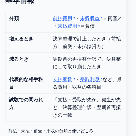
基本情報
分類
前払費用
・
未収収益
＝資産／
前受
・
未払費用
＝負債
増えるとき
決算整理で計上したとき（前払・未収
方、前受・未払は貸方）
減るとき
翌期首の再振替仕訳で、決算整理仕訳
にして取り崩したとき
代表的な相手科
支払家賃
・
受取利息
など、期間で
目
る費用・収益の各科目
試験での問われ
「支払・受取が先か、発生が先か」の
方
と、決算整理仕訳・翌期首再振替仕訳
きの一致
前払・未払・前受・未収の分類と使いどころ